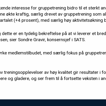
kende interesse for gruppetrening bidro til et sterkt
ne økte kraftig, særlig drevet av gruppetrening som a
vartalet (+4 prosent), med særlig høy aktivitetsøkning 
tte er en tydelig bekreftelse på at vi leverer et bredt 
en, sier Sondre Gravir, konsernsjef i SATS.
styrke medlemstilbudet, med særlig fokus på gruppetre
 treningsopplevelser av høy kvalitet gir resultater i fo
ere og gladere, og ser frem til å fortsette veksten i an